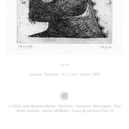
Le cri
Gravure - Eau-forte - 9 x 12 cm - Janvier 2009
© 2026 Jean-Baptiste Miette - Peintures - Gravures - Monotypes - Tous
droits réservés - Atelier JB Miette - Cours de peinture Paris 13